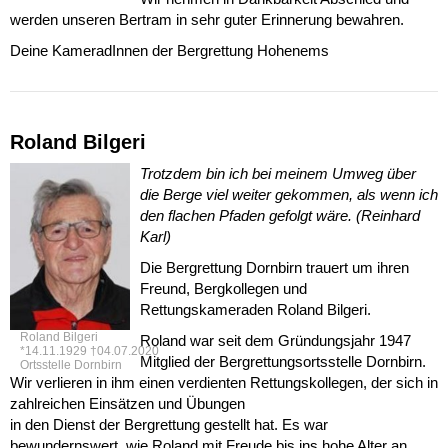
werden unseren Bertram in sehr guter Erinnerung bewahren.
Deine KameradInnen der Bergrettung Hohenems
Roland Bilgeri
Trotzdem bin ich bei meinem Umweg über
die Berge viel weiter gekommen, als wenn ich
den flachen Pfaden gefolgt wäre. (Reinhard
Karl)
Die Bergrettung Dornbirn trauert um ihren
Freund, Bergkollegen und
Rettungskameraden Roland Bilgeri.
Roland Bilgeri
Roland war seit dem Gründungsjahr 1947
*14.11.1929 †04.07.2020
Mitglied der Bergrettungsortsstelle Dornbirn.
Ortsstelle Dornbirn
Wir verlieren in ihm einen verdienten Rettungskollegen, der sich in
zahlreichen Einsätzen und Übungen
in den Dienst der Bergrettung gestellt hat. Es war
bewundernswert, wie Roland mit Freude bis ins hohe Alter an