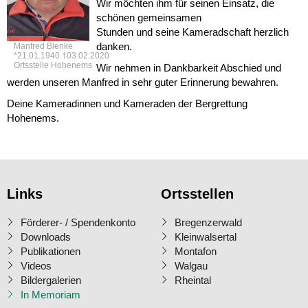
Wir möchten ihm für seinen Einsatz, die
schönen gemeinsamen
Stunden und seine Kameradschaft herzlich
danken.
Manfred Blenke
*21.01.1940 †03.02.2020
Ortsstelle Hohenems
Wir nehmen in Dankbarkeit Abschied und
werden unseren Manfred in sehr guter Erinnerung bewahren.
Deine Kameradinnen und Kameraden der Bergrettung
Hohenems.
Links
Ortsstellen
Förderer- / Spendenkonto
Bregenzerwald
Downloads
Kleinwalsertal
Publikationen
Montafon
Videos
Walgau
Bildergalerien
Rheintal
In Memoriam