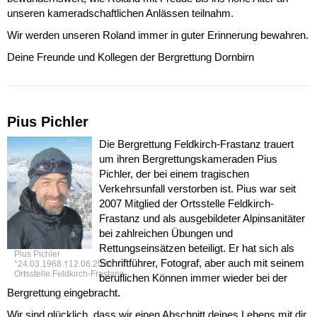
unseren kameradschaftlichen Anlässen teilnahm.
Wir werden unseren Roland immer in guter Erinnerung bewahren.
Deine Freunde und Kollegen der Bergrettung Dornbirn
Pius Pichler
Die Bergrettung Feldkirch-Frastanz trauert
um ihren Bergrettungskameraden Pius
Pichler, der bei einem tragischen
Verkehrsunfall verstorben ist. Pius war seit
2007 Mitglied der Ortsstelle Feldkirch-
Frastanz und als ausgebildeter Alpinsanitäter
bei zahlreichen Übungen und
Rettungseinsätzen beteiligt. Er hat sich als
Pius Pichler
Schriftführer, Fotograf, aber auch mit seinem
*24.03.1968 †12.06.2020
Ortsstelle Feldkirch-Frastanz
beruflichen Können immer wieder bei der
Bergrettung eingebracht.
Wir sind glücklich, dass wir einen Abschnitt deines Lebens mit dir