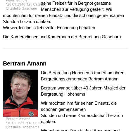
Peter Tschofen
seine Freizeit für in Bergnot geratene
*28.03.1940 †26.09.2020
Ortsstelle Gaschurn
Menschen zur Verfügung gestellt. Wir
möchten ihm für seinen Einsatz und die schönen gemeinsamen
Stunden herzlich danken.
Wir werden ihn in liebevoller Erinnerung behalten.
Die Kameradinnen und Kameraden der Bergrettung Gaschurn.
Bertram Amann
Die Bergrettung Hohenems trauert um ihren
Bergrettungskameraden Bertram Amann.
Bertram war seit über 40 Jahren Mitglied der
Bergrettung Hohenems.
Wir möchten ihm für seinen Einsatz, die
schönen gemeinsamen
Stunden und seine Kameradschaft herzlich
Bertram Amann
danken.
*10.02.1960 †18.08.2020
Ortsstelle Hohenems
Wir nehmen in Dankbarkeit Abschied und