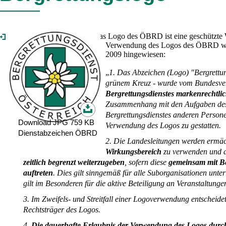
Das Logo des ÖBRD ist eine geschützte W
Verwendung des Logos des ÖBRD wir
2009 hingewiesen:
„
1. Das Abzeichen (Logo) "Bergrettun
grünem Kreuz - wurde vom Bundesver
Bergrettungsdienstes markenrechtlic
Zusammenhang mit den Aufgaben des
Bergrettungsdienstes anderen Person
Download JPG 759 KB
Verwendung des Logos zu gestatten.
Dienstabzeichen ÖBRD
2. Die Landesleitungen werden ermäc
Wirkungsbereich
zu verwenden und 
zeitlich begrenzt weiterzugeben
, sofern diese
gemeinsam mit Be
auftreten
. Dies gilt sinngemäß für alle Suborganisationen unte
gilt im Besonderen für die aktive Beteiligung an Veranstaltunge
3. Im Zweifels- und Streitfall einer Logoverwendung entscheid
Rechtsträger des Logos.
4.
Die dauerhafte Erlaubnis der Verwendung des Logos durch 