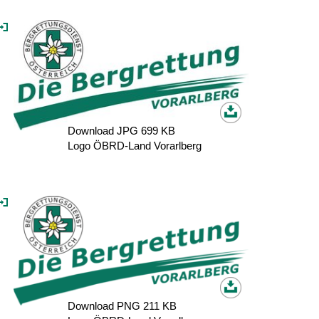
Download JPG 699 KB
Logo ÖBRD-Land Vorarlberg
Download PNG 211 KB