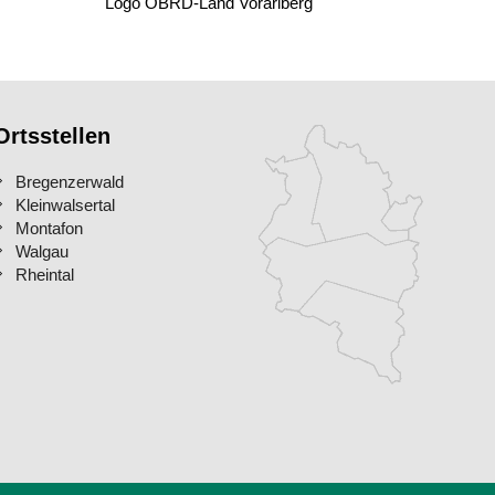
Logo ÖBRD-Land Vorarlberg
Ortsstellen
Bregenzerwald
Kleinwalsertal
Montafon
Walgau
Rheintal