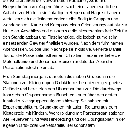
der Belastbarkeit der verwendeten Karabiner, Seile und
Reepschnüren vor Augen führte. Nach einer abenteuerlichen
Auffahrt zur Hütte in sintflutartigem Regen und Hagelschauern
verteilten sich die Teilnehmenden selbständig in Gruppen und
wanderten mit Karte und Kompass einen Orientierungslauf bis zur
Hütte ab. Anschliessend nutzten sie die niederschlagsfreie Zeit für
den Standplatzbau und Flaschenzüge, die jedoch zumeist im
einsetzenden Gewitter finalisiert wurden. Nach dem fulminanten
Abendessen, Suppe und Nachspeise inklusive, verteilte Daniel
Tschol die Präsentationsthemen, Christian Häuser vertiefte die
Materialkunde und Johannes Stoiser rundete den Abend mit
Präsentationstechniken ab.
Früh Samstag morgens starteten die sieben Gruppen in die
Stationen zur Kleingruppen-Didaktik, recherchierten geeignetes
Gelände und bereiteten den Übungsaufbau vor. Die durchwegs
komischen Gruppennamen täuschten kaum über den ersten
Inhalt der Kleingruppenaufgaben hinweg: Seilbahnen mit
Expertenpublikum, Grundknoten mit Laien, Rettung aus dem
Klettersteig mit Kindern, Weiterbildung mit Partnerorganisationen
wie Feuerwehr und Wasser-Rettung und der Übungsablauf in der
eigenen Orts- oder Gebietsstelle. Bei schönstem