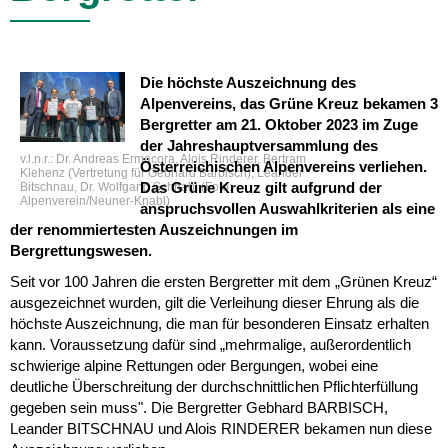
Die höchste Auszeichnung des
Alpenvereins, das Grüne Kreuz bekamen 3
Bergretter am 21. Oktober 2023 im Zuge
der Jahreshauptversammlung des
v.l.n.r.: Dr. Andreas Ermacora, Alois Rinderer, Bertram
Österreichischen Alpenvereins verliehen.
Klehenz (Vertretung für Gebhard Barbisch), Leander
Das Grüne Kreuz gilt aufgrund der
Bitschnau, Dr. Wolfgang Schnabl (Foto:
Alpenverein/Neuner-Knabl)
anspruchsvollen Auswahlkriterien als eine
der renommiertesten Auszeichnungen im
Bergrettungswesen.
Seit vor 100 Jahren die ersten Bergretter mit dem „Grünen Kreuz“
ausgezeichnet wurden, gilt die Verleihung dieser Ehrung als die
höchste Auszeichnung, die man für besonderen Einsatz erhalten
kann. Voraussetzung dafür sind „mehrmalige, außerordentlich
schwierige alpine Rettungen oder Bergungen, wobei eine
deutliche Überschreitung der durchschnittlichen Pflichterfüllung
gegeben sein muss". Die Bergretter Gebhard BARBISCH,
Leander BITSCHNAU und Alois RINDERER bekamen nun diese